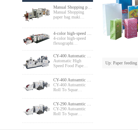
Manual Shopping paper bag making machine
Manual Shopping
paper bag maki…
4-color high-speed flexographic press
4-color high-speed
flexographi…
CY-400 Automatic High Speed Food Paper Bag Making Machine
Automatic High
Up:
Paper feeding
Speed Food Pape…
CY-460 Autoamtic Roll To Square Bottom Shopping Paper Bag Making machine
CY-460 Autoamtic
Roll To Squar…
CY-290 Autoamtic Roll To Square Bottom Paper Bag Making machine
CY-290 Autoamtic
Roll To Squar…