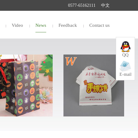
0577-65162111
中文
Video
News
Feedback
Contact us
QQ
E-mail